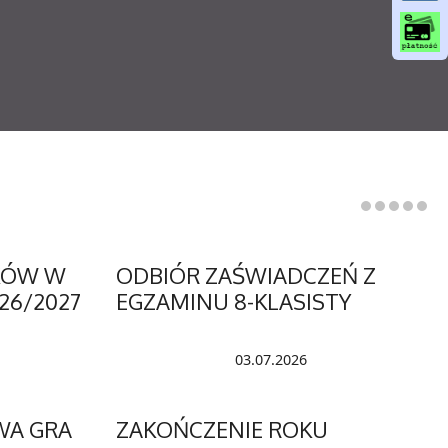
o
o
k
KÓW W
ODBIÓR ZAŚWIADCZEŃ Z
26/2027
EGZAMINU 8-KLASISTY
03.07.2026
WA GRA
ZAKOŃCZENIE ROKU