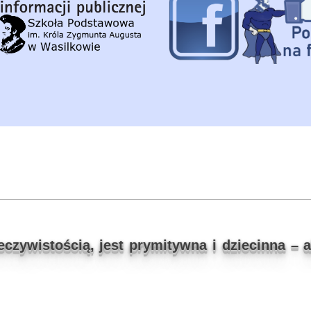
zywistością, jest prymitywna i dziecinna – al