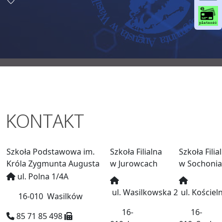
o
o
k
KONTAKT
Szkoła Podstawowa im.
Szkoła Filialna
Szkoła Filia
Króla Zygmunta Augusta
w Jurowcach
w Sochoni
ul. Polna 1/4A
ul. Wasilkowska 2
ul. Kościel
16-010 Wasilków
16-
16-
85 71 85 498