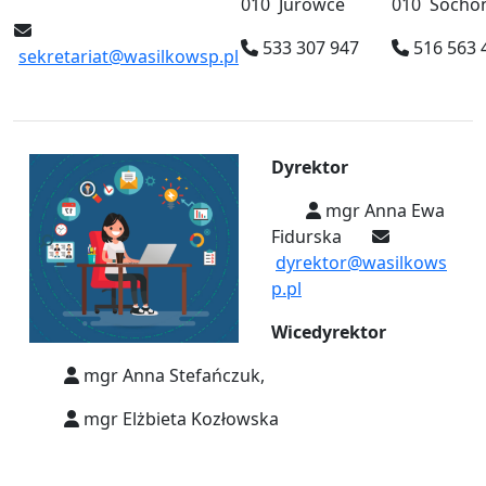
010 Jurowce
010 Socho
533 307 947
516 563 
sekretariat@wasilkowsp.pl
Dyrektor
mgr Anna Ewa
Fidurska
dyrektor@wasilkows
p.pl
Wicedyrektor
mgr Anna Stefańczuk,
mgr Elżbieta Kozłowska