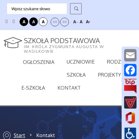
A
A
A
A
A
A
-
+
SZKOŁA PODSTAWOWA
IM. KRÓLA ZYGMUNTA AUGUSTA W
WASILKOWIE
UCZNIOWIE
RODZICE
OGŁOSZENIA
E
SZKOŁA
PROJEKTY
m
F
E-SZKOŁA
KONTAKT
a
a
i
c
l
e
b
Start
Kontakt