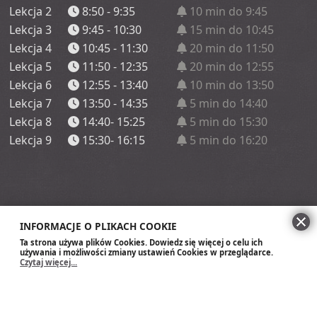
Lekcja 2
8:50 - 9:35
10 min do 9:45
Lekcja 3
9:45 - 10:30
15 min do 10:45
Lekcja 4
10:45 - 11:30
20 min do 11:50
Lekcja 5
11:50 - 12:35
20 min do 12:55
Lekcja 6
12:55 - 13:40
10 min do 13:50
Lekcja 7
13:50 - 14:35
5 min do 14:40
Lekcja 8
14:40- 15:25
5 min do 15:30
Lekcja 9
15:30- 16:15
5 min do 16:20
INFORMACJE O PLIKACH COOKIE
Ta strona używa plików Cookies. Dowiedz się więcej o celu ich
używania i możliwości zmiany ustawień Cookies w przeglądarce.
Czytaj więcej...
Szkoła Podstawowa im. Króla Zygmunt
Augusta w Wasilkowie
Mapa strony