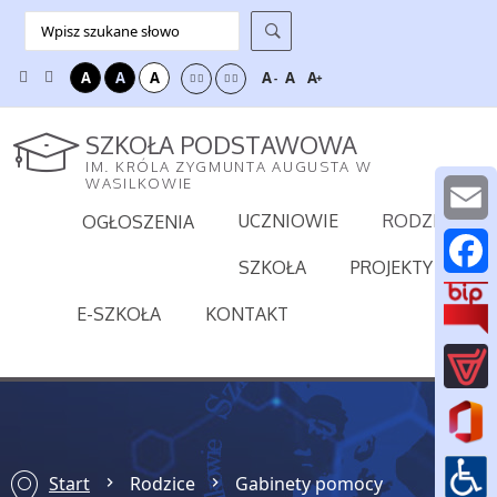
A
A
A
A
A
A
-
+
SZKOŁA PODSTAWOWA
IM. KRÓLA ZYGMUNTA AUGUSTA W
WASILKOWIE
UCZNIOWIE
RODZICE
OGŁOSZENIA
E
SZKOŁA
PROJEKTY
m
F
E-SZKOŁA
KONTAKT
a
a
i
c
l
e
b
Start
Rodzice
Gabinety pomocy