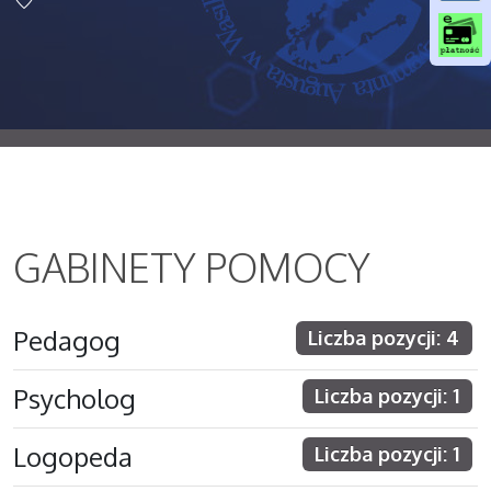
o
o
k
GABINETY POMOCY
Pedagog
Liczba pozycji: 4
Psycholog
Liczba pozycji: 1
Logopeda
Liczba pozycji: 1