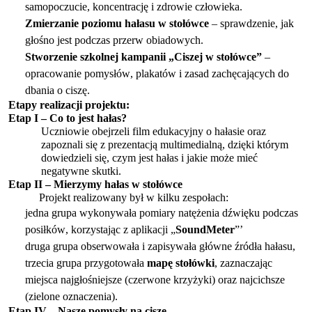
samopoczucie, koncentrację i zdrowie człowieka.
Zmierzanie poziomu hałasu w stołówce
– sprawdzenie, jak
głośno jest podczas przerw obiadowych.
Stworzenie szkolnej kampanii „Ciszej w stołówce”
–
opracowanie pomysłów, plakatów i zasad zachęcających do
dbania o ciszę.
Etapy realizacji projektu:
Etap I – Co to jest hałas?
Uczniowie obejrzeli film edukacyjny
o hałasie
oraz
zapoznali się z prezentacją multimedialną, dzięki którym
dowiedzieli się, czym jest hałas i jakie może mieć
negatywne skutki.
Etap II – Mierzymy hałas w stołówce
Projekt realizowany był w kilku zespołach:
jedna grupa wykonywała pomiary natężenia dźwięku podczas
posiłków, korzystając z aplikacji
„
Sound
Meter
”’
druga grupa obserwowała i zapisywała główne źródła hałasu,
trzecia grupa przygotowała
mapę stołówki
, zaznaczając
miejsca najgłośniejsze (czerwone krzyżyki) oraz najcichsze
(zielone oznaczenia).
Etap IV – Nasze pomysły na ciszę