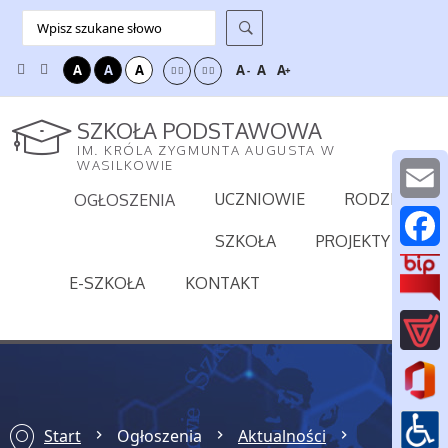
A
A
A
A
A
A
-
+
SZKOŁA PODSTAWOWA
IM. KRÓLA ZYGMUNTA AUGUSTA W
WASILKOWIE
UCZNIOWIE
RODZICE
OGŁOSZENIA
E
SZKOŁA
PROJEKTY
m
F
E-SZKOŁA
KONTAKT
a
a
i
c
l
e
b
Start
Ogłoszenia
Aktualności