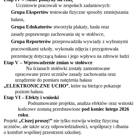
Uczniowie pracowali w zespołach zadaniowych:
Grupa Ekspertów
testowała fizyczne sposoby zmniejszania
hałasu,
Grupa Edukatorów
stworzyła plakaty, hasła oraz
zasady
poprawnego
zachowania się w stołówce,
Grupa Reporterów
przeprowadziła wywiady z wybranymi
pracownikami szkoły, wykonała zdjęcia i przygotowała
prezentację
dotyczącą hałasu i jego wpływu na zdrowie ludzi
Etap V – Wprowadzenie zmian w stołówce
Na ścianach stołówki zostały zamontowane
opracowane
przez uczniów
zasady zachowania oraz
urządzenie do pomiaru natężenia
hałasu
„
ELEKTRONICZNE UCHO”
, które na bieżąco pokazuje
poziom hałasu.
Etap VI – Efekty i wnioski
Podsumowanie projektu, analiza efektów oraz wnioski
końcowe zostaną przedstawione
pod koniec lutego 2026
roku
.
Projekt
„Ciszej proszę!”
nie tylko rozwija wiedzę fizyczną
uczniów, ale także uczy odpowiedzialności, współpracy i dbania
o komfor
t wspólnej przestrzeni szkolnej.