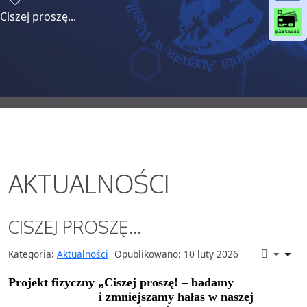
o
Ciszej proszę...
o
k
AKTUALNOŚCI
CISZEJ PROSZĘ...
Kategoria:
Aktualności
Opublikowano: 10 luty 2026
P
rojekt fizyczny „Ciszej proszę!
– badamy
i zmniejszamy hałas w naszej