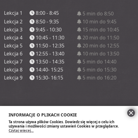
Lekcja 1
8:00 - 8:45
5 min do 8:50
Lekcja 2
8:50 - 9:35
10 min do 9:45
Lekcja 3
9:45 - 10:30
15 min do 10:45
Lekcja 4
10:45 - 11:30
20 min do 11:50
Lekcja 5
11:50 - 12:35
20 min do 12:55
Lekcja 6
12:55 - 13:40
10 min do 13:50
Lekcja 7
13:50 - 14:35
5 min do 14:40
Lekcja 8
14:40- 15:25
5 min do 15:30
Lekcja 9
15:30- 16:15
5 min do 16:20
INFORMACJE O PLIKACH COOKIE
Ta strona używa plików Cookies. Dowiedz się więcej o celu ich
używania i możliwości zmiany ustawień Cookies w przeglądarce.
Czytaj więcej...
Szkoła Podstawowa im. Króla Zygmunt