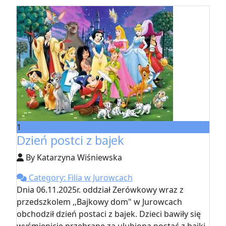
1
Dzień postci z bajek
By Katarzyna Wiśniewska
Category: Filia w Jurowcach
Dnia 06.11.2025r. oddział Zerówkowy wraz z
przedszkolem ,,Bajkowy dom" w Jurowcach
obchodził dzień postaci z bajek. Dzieci bawiły się