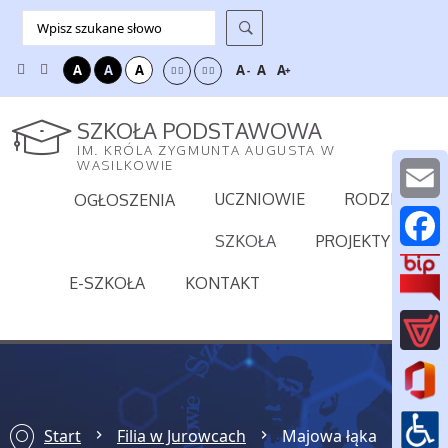
A
A
A
A
A
A
-
+
SZKOŁA PODSTAWOWA
IM. KRÓLA ZYGMUNTA AUGUSTA W
WASILKOWIE
UCZNIOWIE
RODZICE
OGŁOSZENIA
E
SZKOŁA
PROJEKTY
m
F
E-SZKOŁA
KONTAKT
a
a
i
c
l
e
b
Start
Filia w Jurowcach
Majowa łąka