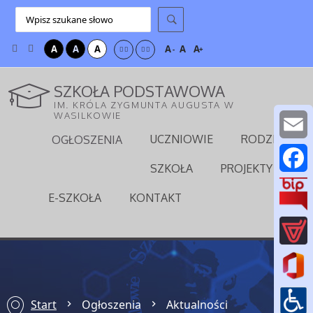
A
A
A
A
A
A
-
+
SZKOŁA PODSTAWOWA
IM. KRÓLA ZYGMUNTA AUGUSTA W
WASILKOWIE
UCZNIOWIE
RODZICE
OGŁOSZENIA
E
SZKOŁA
PROJEKTY
m
F
E-SZKOŁA
KONTAKT
a
a
i
c
l
e
b
Start
Ogłoszenia
Aktualności