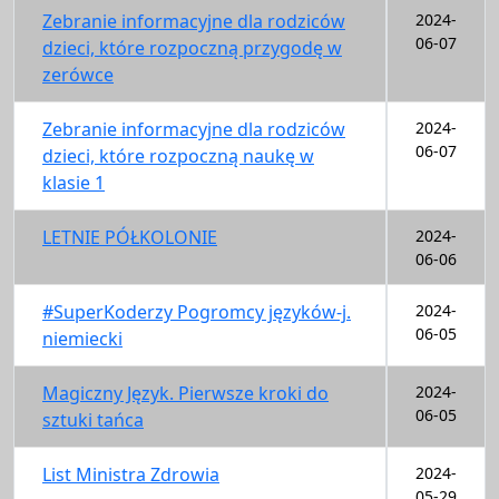
Zebranie informacyjne dla rodziców
2024-
06-07
dzieci, które rozpoczną przygodę w
zerówce
Zebranie informacyjne dla rodziców
2024-
06-07
dzieci, które rozpoczną naukę w
klasie 1
LETNIE PÓŁKOLONIE
2024-
06-06
#SuperKoderzy Pogromcy języków-j.
2024-
06-05
niemiecki
Magiczny Język. Pierwsze kroki do
2024-
06-05
sztuki tańca
List Ministra Zdrowia
2024-
05-29