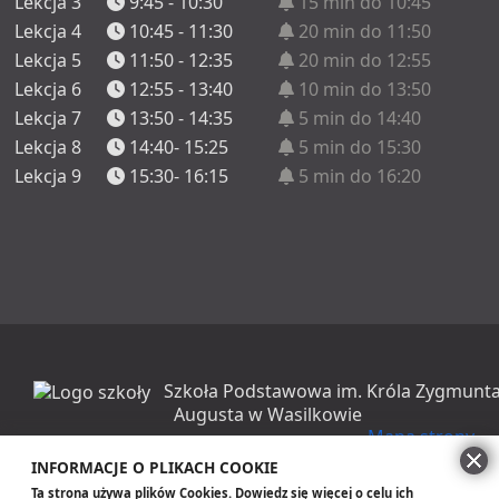
Lekcja 3
9:45 - 10:30
15 min do 10:45
Lekcja 4
10:45 - 11:30
20 min do 11:50
Lekcja 5
11:50 - 12:35
20 min do 12:55
Lekcja 6
12:55 - 13:40
10 min do 13:50
Lekcja 7
13:50 - 14:35
5 min do 14:40
Lekcja 8
14:40- 15:25
5 min do 15:30
Lekcja 9
15:30- 16:15
5 min do 16:20
Szkoła Podstawowa im. Króla Zygmunt
Augusta w Wasilkowie
Mapa strony
INFORMACJE O PLIKACH COOKIE
Szablon strony pochodzi z projektu Kuźnia Dostępnych Stron
Ta strona używa plików Cookies. Dowiedz się więcej o celu ich