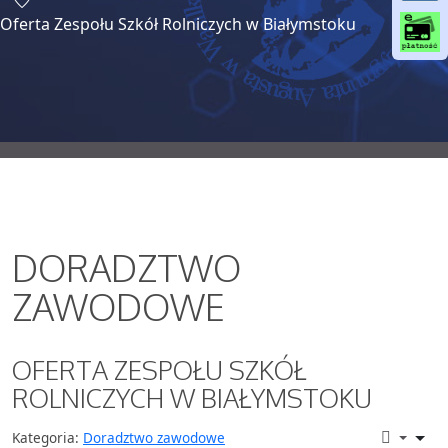
o
Oferta Zespołu Szkół Rolniczych w Białymstoku
o
k
DORADZTWO
ZAWODOWE
OFERTA ZESPOŁU SZKÓŁ
ROLNICZYCH W BIAŁYMSTOKU
Kategoria:
Doradztwo zawodowe