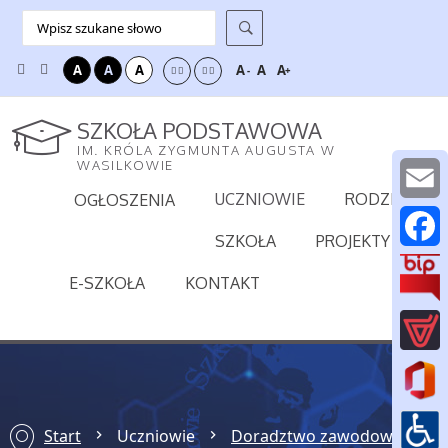
A
A
A
A
A
A
-
+
SZKOŁA PODSTAWOWA
IM. KRÓLA ZYGMUNTA AUGUSTA W
WASILKOWIE
UCZNIOWIE
RODZICE
OGŁOSZENIA
E
SZKOŁA
PROJEKTY
m
F
E-SZKOŁA
KONTAKT
a
a
i
c
l
e
b
Start
Uczniowie
Doradztwo zawodowe