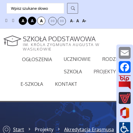
A
A
A
A
A
A
-
+
SZKOŁA PODSTAWOWA
IM. KRÓLA ZYGMUNTA AUGUSTA W
WASILKOWIE
UCZNIOWIE
RODZICE
OGŁOSZENIA
E
SZKOŁA
PROJEKTY
m
F
E-SZKOŁA
KONTAKT
a
a
i
c
l
e
b
Start
Projekty
Akredytacja Erasmusa