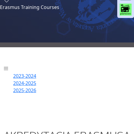
o
Erasmus Training Courses
o
k
2023-2024
2024-2025
2025-2026