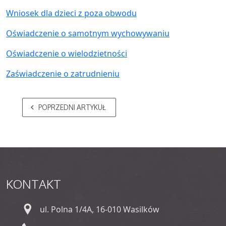
Wniosek dla dzieci z poza obwodu
Oświadczenie o samotnym wychowywaniu
Oświadczenie o wielodzietności
Zaświadczenie o zatrudnieniu
POPRZEDNI ARTYKUŁ
KONTAKT
ul. Polna 1/4A, 16-010 Wasilków