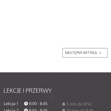
NASTĘPNY ARTYKUŁ
LEKCJE
I PRZERWY
Lekcja 1
8:00 - 8:45
5 min do 8:50
Lekcja 2
8:50 - 9:35
10 min do 9:45