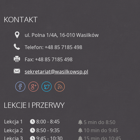
KONTAKT
ul. Polna 1/4A, 16-010 Wasilków
Telefon: +48 85 7185 498
Fax: +48 85 7185 498
sekretariat@wasilkowsp.pl
LEKCJE
I PRZERWY
Lekcja 1
8:00 - 8:45
5 min do 8:50
Lekcja 2
8:50 - 9:35
10 min do 9:45
Lekcja 3
9:45 - 10:30
15 min do 10:45