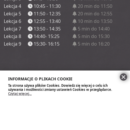
Lekcja 4
10:45 - 11:30
20 min do 11:50
Lekcja 5
11:50 - 12:35
20 min do 12:55
Lekcja 6
12:55 - 13:40
10 min do 13:50
Lekcja 7
13:50 - 14:35
5 min do 14:40
Lekcja 8
14:40- 15:25
5 min do 15:30
Lekcja 9
15:30- 16:15
5 min do 16:20
INFORMACJE O PLIKACH COOKIE
Ta strona używa plików Cookies. Dowiedz się więcej o celu ich
używania i możliwości zmiany ustawień Cookies w przeglądarce.
Czytaj więcej...
Szkoła Podstawowa im. Króla Zygmunt
Augusta w Wasilkowie
Mapa strony
Szablon strony pochodzi z projektu Kuźnia Dostępnych Stron
współfinansowanego ze środków Ministerstwa Administracji i Cyfryzacji