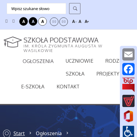
A
A
A
A
A
A
-
+
SZKOŁA PODSTAWOWA
IM. KRÓLA ZYGMUNTA AUGUSTA W
WASILKOWIE
UCZNIOWIE
RODZICE
OGŁOSZENIA
E
SZKOŁA
PROJEKTY
m
F
E-SZKOŁA
KONTAKT
a
a
i
c
l
e
b
Start
Ogłoszenia