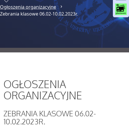
o
Ogłoszenia organizacyjne
Zebrania klasowe 06.02-10.02.2023r.
o
k
OGŁOSZENIA
ORGANIZACYJNE
ZEBRANIA KLASOWE 06.02-
10.02.2023R.