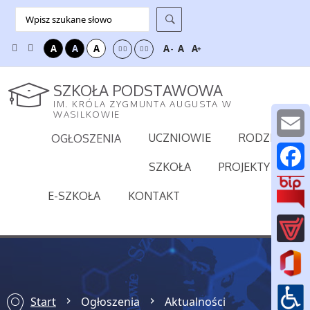
A
A
A
A
A
A
-
+
SZKOŁA PODSTAWOWA
IM. KRÓLA ZYGMUNTA AUGUSTA W
WASILKOWIE
UCZNIOWIE
RODZICE
OGŁOSZENIA
E
SZKOŁA
PROJEKTY
m
F
E-SZKOŁA
KONTAKT
a
a
i
c
l
e
b
Start
Ogłoszenia
Aktualności