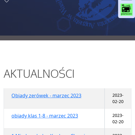
o
o
k
AKTUALNOŚCI
Obiady zerówek - marzec 2023
2023-
02-20
obiady klas 1-8 - marzec 2023
2023-
02-20