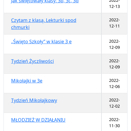
Jak świętowały klasy: 3b, 3c, 3d
2022-
12-13
Czytam z klasą. Lekturki spod
2022-
12-11
chmurki
„Święto Szkoły” w klasie 3 e
2022-
12-09
Tydzień Życzliwości
2022-
12-09
Mikołajki w 3e
2022-
12-06
Tydzień Mikołajkowy
2022-
12-02
MŁODZIEŻ W DZIAŁANIU
2022-
11-30