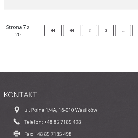
Strona 7 z
2
3
...
20
KONTAKT
ul. Polna 1/4A, 16-010 Wasilków
Telefon: +48 85 7185 498
Fax: +48 85 7185 498