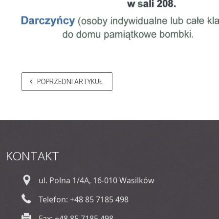
POPRZEDNI ARTYKUŁ
KONTAKT
ul. Polna 1/4A, 16-010 Wasilków
Telefon: +48 85 7185 498
Fax: +48 85 7185 498