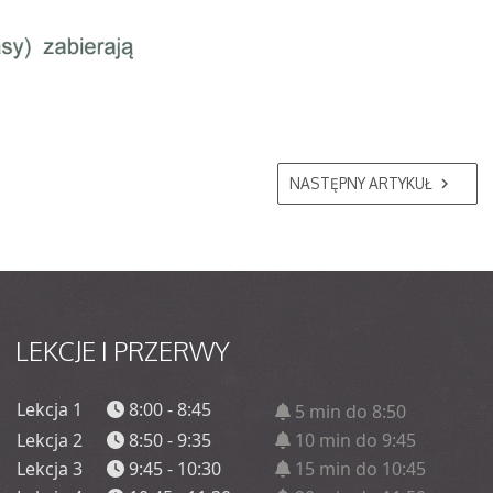
NASTĘPNY ARTYKUŁ
LEKCJE
I PRZERWY
Lekcja 1
8:00 - 8:45
5 min do 8:50
Lekcja 2
8:50 - 9:35
10 min do 9:45
Lekcja 3
9:45 - 10:30
15 min do 10:45