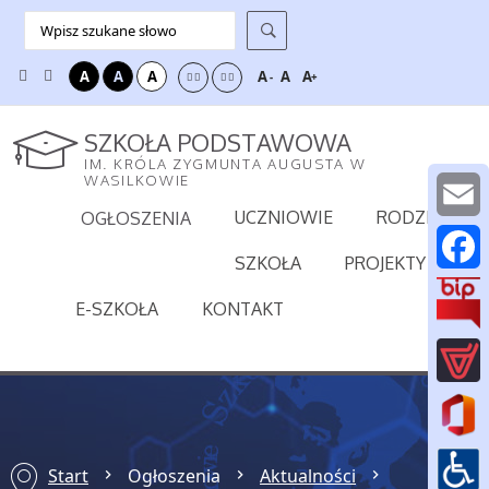
A
A
A
A
A
A
-
+
SZKOŁA PODSTAWOWA
IM. KRÓLA ZYGMUNTA AUGUSTA W
WASILKOWIE
UCZNIOWIE
RODZICE
OGŁOSZENIA
E
SZKOŁA
PROJEKTY
m
F
E-SZKOŁA
KONTAKT
a
a
i
c
l
e
b
Start
Ogłoszenia
Aktualności