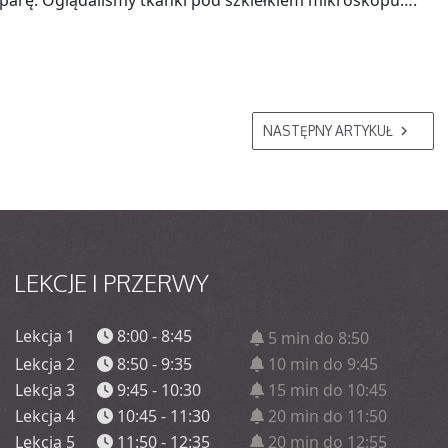
parę. Oglądaliśmy tkanki pod szkiełkiem mikroskopu….
NASTĘPNY ARTYKUŁ
LEKCJE
I PRZERWY
Lekcja 1
8:00 - 8:45
5 min do 8:50
Lekcja 2
8:50 - 9:35
10 min do 9:45
Lekcja 3
9:45 - 10:30
15 min do 10:45
Lekcja 4
10:45 - 11:30
20 min do 11:50
Lekcja 5
11:50 - 12:35
20 min do 12:55