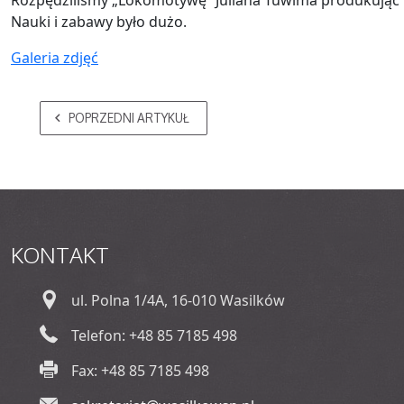
Rozpędziliśmy „Lokomotywę” Juliana Tuwima produkując 
Nauki i zabawy było dużo.
Galeria zdjęć
POPRZEDNI ARTYKUŁ
KONTAKT
ul. Polna 1/4A, 16-010 Wasilków
Telefon: +48 85 7185 498
Fax: +48 85 7185 498