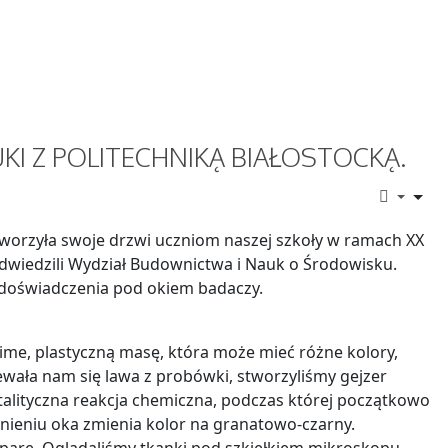
UKI Z POLITECHNIKĄ BIAŁOSTOCKĄ.
otworzyła swoje drzwi uczniom naszej szkoły w ramach XX
odwiedzili Wydział Budownictwa i Nauk o Środowisku.
adzali różne doświadczenia pod okiem badaczy.
ime, plastyczną masę, która może mieć różne kolory,
ewała nam się lawa z probówki, stworzyliśmy gejzer
alityczna reakcja chemiczna, podczas której początkowo
ieniu oka zmienia kolor na granatowo-czarny.